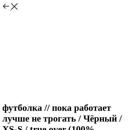
футболка // пока работает
лучше не трогать / Чёрный /
XS-S / true over (100%