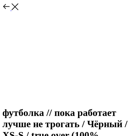
футболка // пока работает
лучше не трогать / Чёрный /
XS-S / true over (100%