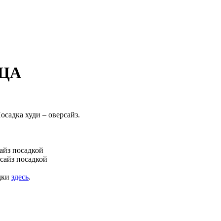
 ЦА
садка худи – оверсайз.
сайз посадкой
рсайз посадкой
дки
здесь
.