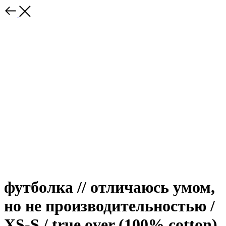
футболка // отличаюсь умом,
но не производительностью /
XS-S / true over (100% cotton)