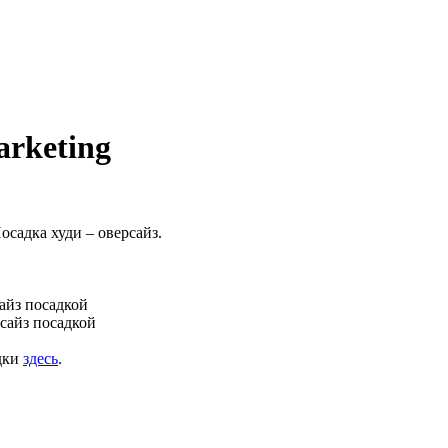
arketing
садка худи – оверсайз.
сайз посадкой
рсайз посадкой
дки
здесь
.