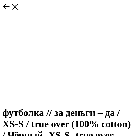
футболка // за деньги – да /
XS-S / true over (100% cotton)
/ Чёрный- XS-S- true over