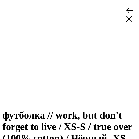
футболка // work, but don't
forget to live / XS-S / true over
(100% cotton) / Чёрный- XS-