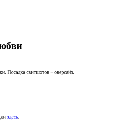
любви
и. Посадка свитшотов – оверсайз.
дки
здесь
.