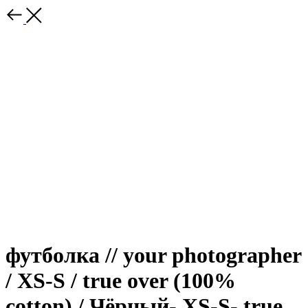
футболка // your photographer
/ XS-S / true over (100%
cotton) / Чёрный- XS-S- true