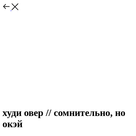
худи овер // сомнительно, но
окэй