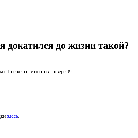
ак я докатился до жизни такой?
и. Посадка свитшотов – оверсайз.
дки
здесь
.