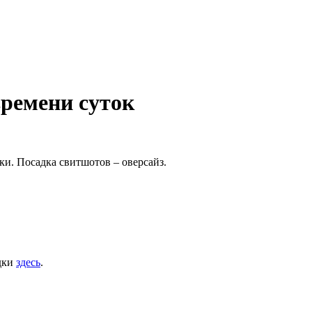
 времени суток
и. Посадка свитшотов – оверсайз.
дки
здесь
.