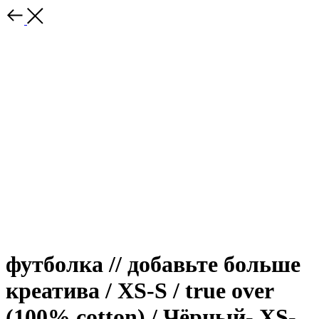
футболка // добавьте больше
креатива / XS-S / true over
(100% cotton) / Чёрный- XS-