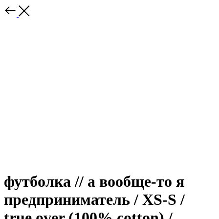
футболка // а вообще-то я
предприниматель / XS-S /
true over (100% cotton) /