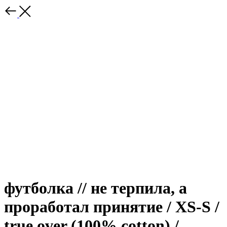
футболка // не терпила, а
проработал принятие / XS-S /
true over (100% cotton) /