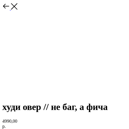
худи овер // не баг, а фича
4990,00
р.