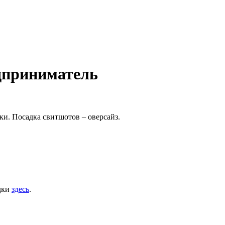
едприниматель
и. Посадка свитшотов – оверсайз.
дки
здесь
.