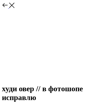
худи овер // в фотошопе
исправлю