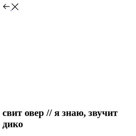
свит овер // я знаю, звучит
дико